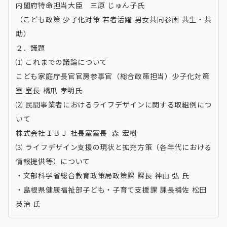
内閣府特命担当大臣 三原 じゅん子氏
（こども政策 少子化対策 若者活躍 男女共同参画 共生・共
助）
２．議題
⑴ これまでの議論について
こども家庭庁長官官房参事官（総合政策担当）少子化対策
室 室長 橋爪 孝明氏
⑵ 民間事業者におけるライフデザインに関する取組例につ
いて
株式会社ＩＢＪ 社長室室長 森 宏樹
⑶ ライフデザイン支援の現状と拡充方策（各年代における
情報提供等）について
・文部科学省総合教育政策局政策課 課長 神山 弘 氏
・島根県健康福祉部子ども・子育て支援課 課長補佐 松田
英治 氏