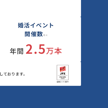
婚活イベント
開催数
※4
2.5
万本
年間
しております。