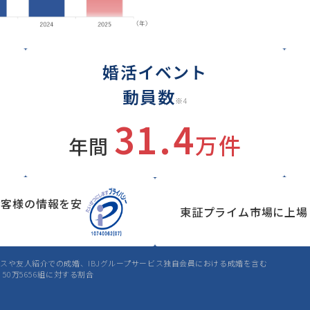
婚活イベント
動員数
※4
31.4
万件
年間
お客様の情報を安
東証プライム市場に上場
ビスや友人紹介での成婚、IBJグループサービス独自会員における成婚を含む
50万5656組に対する割合