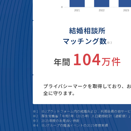
結婚相談所
マッチング数
※3
104
万件
年間
プライバシーマークを取得しており、
全に守ります。
※1 IBJプラットフォーム内の成婚および、利用会員の他サー
※2 厚生労働省「令和7年（2025年）人口動態統計（速報値）」
※3 2025年度のお見合い件数
※4 IBJグループの婚活イベントの2025年度実績