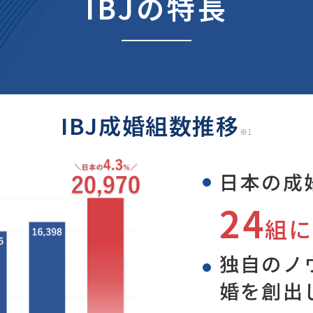
IBJの特長
IBJ成婚組数推移
※1
日本の成
24
組に
独自のノ
婚を創出