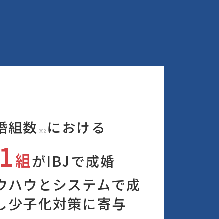
婚組数
における
※2
1
組
がIBJで成婚
ウハウとシステムで成
し少子化対策に寄与