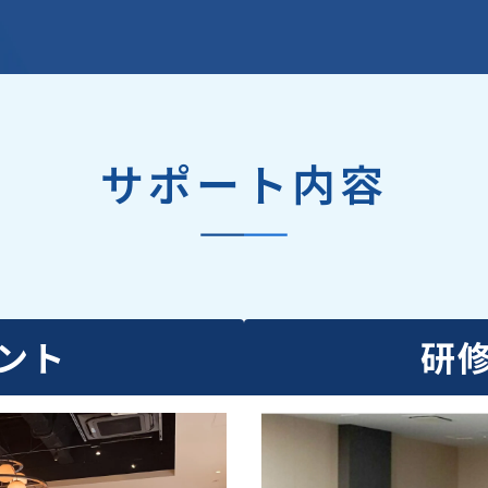
サポート内容
ント
研